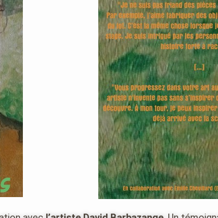
ration avec
l’artiste David Barbazange
. Un témoign