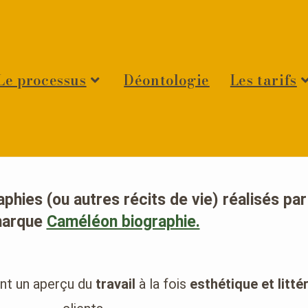
Le processus
Déontologie
Les tarifs
aphies
(ou
autres récits de vie
) réalisés pa
marque
Caméléon biographie.
ent un aperçu du
travail
à la fois
esthétique et litté